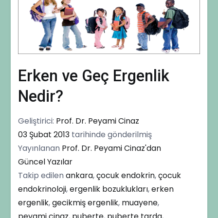
Erken ve Geç Ergenlik
Nedir?
Geliştirici:
Prof. Dr. Peyami Cinaz
03 Şubat 2013
tarihinde gönderilmiş
Yayınlanan
Prof. Dr. Peyami Cinaz'dan
Güncel Yazılar
Takip edilen
ankara
,
çocuk endokrin
,
çocuk
endokrinoloji
,
ergenlik bozuklukları
,
erken
ergenlik
,
gecikmiş ergenlik
,
muayene
,
peyami cinaz
,
puberte
,
puberte tarda
,