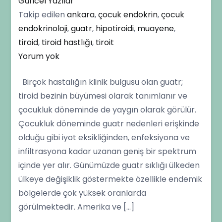
Güncel Yazılar
Takip edilen
ankara
,
çocuk endokrin
,
çocuk
endokrinoloji
,
guatr
,
hipotiroidi
,
muayene
,
tiroid
,
tiroid hastlığı
,
tiroit
Çocukluk
Yorum yok
Çağında
Birçok hastalığın klinik bulgusu olan guatr;
Guatr
tiroid bezinin büyümesi olarak tanımlanır ve
çocukluk döneminde de yaygın olarak görülür.
Çocukluk döneminde guatr nedenleri erişkinde
olduğu gibi iyot eksikliğinden, enfeksiyona ve
infiltrasyona kadar uzanan geniş bir spektrum
içinde yer alır. Günümüzde guatr sıklığı ülkeden
ülkeye değişiklik göstermekte özellikle endemik
bölgelerde çok yüksek oranlarda
görülmektedir. Amerika ve […]