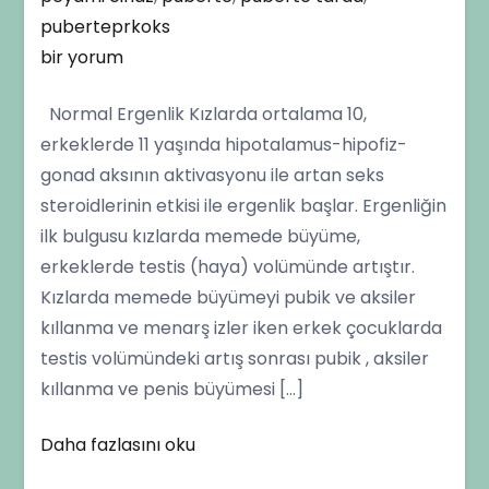
puberteprkoks
Erken
bir yorum
ve
Normal Ergenlik Kızlarda ortalama 10,
Geç
erkeklerde 11 yaşında hipotalamus-hipofiz-
Ergenlik
gonad aksının aktivasyonu ile artan seks
Nedir?
steroidlerinin etkisi ile ergenlik başlar. Ergenliğin
için
ilk bulgusu kızlarda memede büyüme,
erkeklerde testis (haya) volümünde artıştır.
Kızlarda memede büyümeyi pubik ve aksiler
kıllanma ve menarş izler iken erkek çocuklarda
testis volümündeki artış sonrası pubik , aksiler
kıllanma ve penis büyümesi […]
Daha fazlasını oku