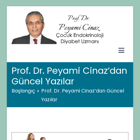
İçeriğe
geç
Prof. Dr. Peyami CİNAZ
Çocuk Endokrinolojisi ve Diyabet Uzmanı – Ankara
Prof. Dr. Peyami Cinaz’dan
Güncel Yazılar
Başlangıç
Prof. Dr. Peyami Cinaz’dan Güncel
Yazılar