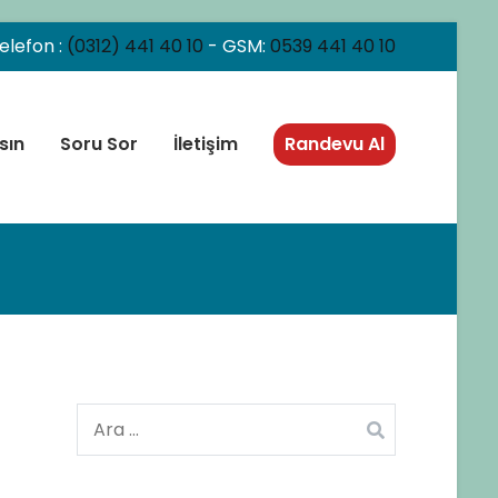
elefon :
(0312) 441 40 10
- GSM:
0539 441 40 10
sın
Soru Sor
İletişim
Randevu Al
Arama: