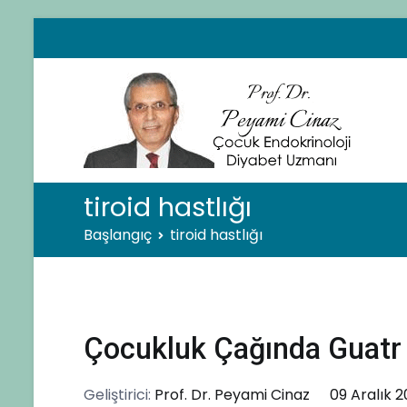
İçeriğe
geç
Pro
Çocuk
tiroid hastlığı
Başlangıç
tiroid hastlığı
Çocukluk Çağında Guatr
Geliştirici:
Prof. Dr. Peyami Cinaz
09 Aralık 2