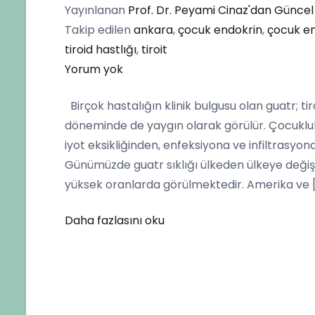
Yayınlanan
Prof. Dr. Peyami Cinaz'dan Güncel 
Takip edilen
ankara
,
çocuk endokrin
,
çocuk en
tiroid hastlığı
,
tiroit
Çocukluk
Yorum yok
Çağında
Birçok hastalığın klinik bulgusu olan guatr; t
Guatr
döneminde de yaygın olarak görülür. Çocukluk
iyot eksikliğinden, enfeksiyona ve infiltrasyon
Günümüzde guatr sıklığı ülkeden ülkeye değiş
yüksek oranlarda görülmektedir. Amerika ve 
Daha fazlasını oku