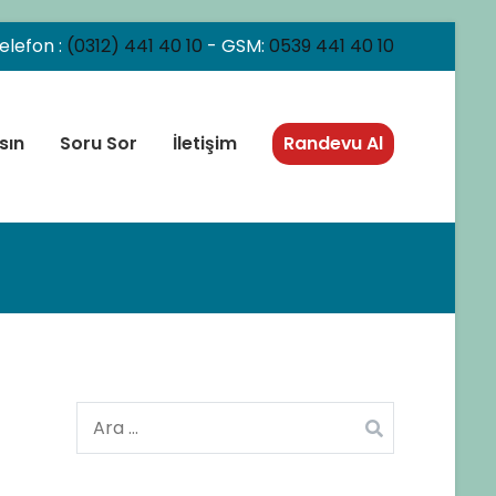
elefon :
(0312) 441 40 10
- GSM:
0539 441 40 10
sın
Soru Sor
İletişim
Randevu Al
Arama: