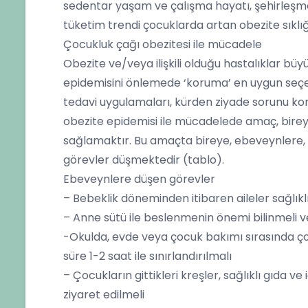
sedentar yaşam ve çalışma hayatı, şehirleşme 
tüketim trendi çocuklarda artan obezite sıklığı
Çocukluk çağı obezitesi ile mücadele
Obezite ve/veya ilişkili olduğu hastalıklar büy
epidemisini önlemede ‘koruma’ en uygun seç
tedavi uygulamaları, kürden ziyade sorunu kon
obezite epidemisi ile mücadelede amaç, birey
sağlamaktır. Bu amaçta bireye, ebeveynlere
görevler düşmektedir (tablo).
Ebeveynlere düşen görevler
– Bebeklik döneminden itibaren aileler sağlı
– Anne sütü ile beslenmenin önemi bilinmeli ve
-Okulda, evde veya çocuk bakımı sırasında çoc
süre 1-2 saat ile sınırlandırılmalı
– Çocukların gittikleri kreşler, sağlıklı gıda v
ziyaret edilmeli