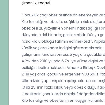
şimanlık
,
tedavi
Çocukluk çağı obezitesinde önlenemeyen art
Kilo fazlalığı ve obezite sağlık için risk oluş
obezitesi 21. yüzyılın en önemli halk sağlığı sor
dünyada ciddi bir artış göstermiştir. Dünya ge
fazla kilolu olduğu tahmin edilmektedir. Yapılan
küçük yaşlara kadar indiğini göstermektedir. 
çalışmanın analizi sonrası, 5 yaş altı çocuklard
4.2%’ den 2010 yılında 6.7%’ ye yükseldiğini ve
edildiğini belirtmektedir. Amerika Birleşik De
2-19 yaş arası çocuk ve ergenlerin 33,6%’ sı fazla
Ülkemizde yapılmış olan çalışmalarda ise erişki
10 ila 25’ inin fazla kilolu veya obez olduğu ifa
Obezitenin çocuklarda objektif değerlendiril
Kilo fazlalığı ve obezitenin en yaygın kullanı