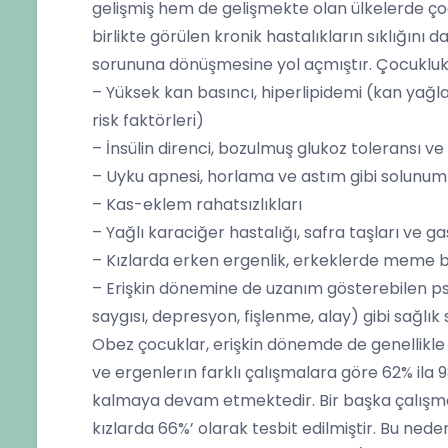
gelişmiş hem de gelişmekte olan ülkelerde çocu
birlikte görülen kronik hastalıkların sıklığını d
sorununa dönüşmesine yol açmıştır. Çocuklu
– Yüksek kan basıncı, hiperlipidemi (kan yağla
risk faktörleri)
– İnsülin direnci, bozulmuş glukoz toleransı ve
– Uyku apnesi, horlama ve astım gibi solunum
– Kas-eklem rahatsızlıkları
– Yağlı karaciğer hastalığı, safra taşları ve 
– Kızlarda erken ergenlik, erkeklerde meme 
– Erişkin dönemine de uzanım gösterebilen psi
saygısı, depresyon, fişlenme, alay) gibi sağlık
Obez çocuklar, erişkin dönemde de genellikl
ve ergenlerın farklı çalışmalara göre 62% ila 
kalmaya devam etmektedir. Bir başka çalışmada
kızlarda 66%’ olarak tesbit edilmiştir. Bu ned