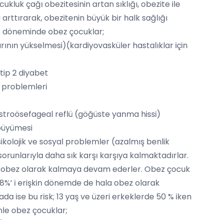
kluk çağı obezitesinin artan sıklığı, obezite ile
a arttırarak, obezitenin büyük bir halk sağlığı
k döneminde obez çocuklar;
rının yükselmesi)(kardiyovasküler hastalıklar için
 tip 2 diyabet
 problemleri
gastroösefageal reflü (göğüste yanma hissi)
büyümesi
kolojik ve sosyal problemler (azalmış benlik
 sorunlarıyla daha sık karşı karşıya kalmaktadırlar.
e obez olarak kalmaya devam ederler. Obez çocuk
98%’ i erişkin dönemde de hala obez olarak
 ise bu risk; 13 yaş ve üzeri erkeklerde 50 % iken
enle obez çocuklar;