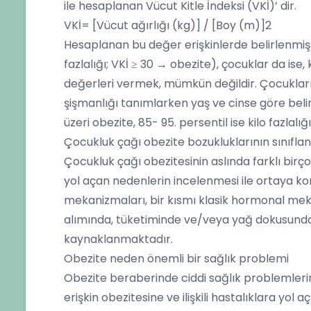
ile hesaplanan Vücut Kitle İndeksi (VKİ)’ dir.
VKİ= [Vücut ağırlığı (kg)] / [Boy (m)]2
Hesaplanan bu değer erişkinlerde belirlenmiş s
fazlalığı; VKİ ≥ 30 → obezite), çocuklar da ise,
değerleri vermek, mümkün değildir. Çocukları
şişmanlığı tanımlarken yaş ve cinse göre belirl
üzeri obezite, 85- 95. persentil ise kilo fazlal
Çocukluk çağı obezite bozukluklarının sınıflan
Çocukluk çağı obezitesinin aslında farklı birço
yol açan nedenlerin incelenmesi ile ortaya ko
mekanizmaları, bir kısmı klasik hormonal mekan
alımında, tüketiminde ve/veya yağ dokusund
kaynaklanmaktadır.
Obezite neden önemli bir sağlık problemi
Obezite beraberinde ciddi sağlık problemlerin
erişkin obezitesine ve ilişkili hastalıklara yol