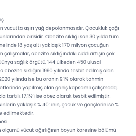
ış
turan vücutta aşırı yağ depolanmasıdır. Çocukluk çağı
unlarından birisidir. Obezite sıklığı son 30 yılda tüm
nelinde 18 yaş altı yaklaşık 170 milyon çocuğun
 çalışmalar, obezite sıklığındaki ciddi artışın çok
Dünya sağlık örgütü, 144 ülkeden 450 ulusal
a obezite sıklığını 1990 yılında tesbit edilmiş olan
 2020 yılında ise bu oranın 9.1% olarak tahmin
vletlerinde yapılmış olan geniş kapsamlı çalışmada;
 tartılı, 17,1%’i ise obez olarak tesbit edilmiştir.
nlerin yaklaşık % 40’ ının, çocuk ve gençlerin ise %
de edilmektedir.
mesi
lan ölçümü vücut ağırlığının boyun karesine bölümü