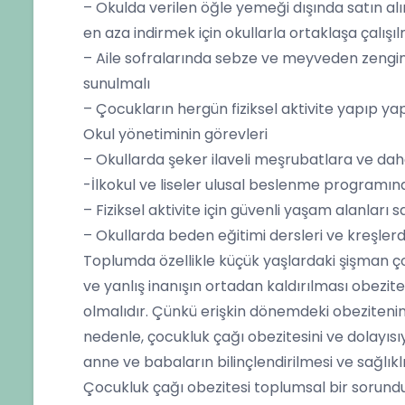
– Okulda verilen öğle yemeği dışında satın alın
en aza indirmek için okullarla ortaklaşa çalışıl
– Aile sofralarında sebze ve meyveden zengin,
sunulmalı
– Çocukların hergün fiziksel aktivite yapıp y
Okul yönetiminin görevleri
– Okullarda şeker ilaveli meşrubatlara ve daha
-İlkokul ve liseler ulusal beslenme programına
– Fiziksel aktivite için güvenli yaşam alanları 
– Okullarda beden eğitimi dersleri ve kreşlerd
Toplumda özellikle küçük yaşlardaki şişman ç
ve yanlış inanışın ortadan kaldırılması obezi
olmalıdır. Çünkü erişkin dönemdeki obezitenin
nedenle, çocukluk çağı obezitesini ve dolayısı
anne ve babaların bilinçlendirilmesi ve sağlık
Çocukluk çağı obezitesi toplumsal bir sorundur