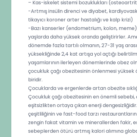
– Kas-iskelet sistemi bozuklukları (osteoartri
-Artmış insülin direnci ve diyabet, kardiyovask
tikayıcı koroner arter hastalığı ve kalp krizi)
-Bazı kanserler (endometrium, kolon, meme) g
yaşlarda daha yüksek oranda geliştirirler. Am
dönemde fazla tartılı olmanın, 27-31 yaş arası
yüksekliğinde 2,4 kat artışa yol açtığı belirtil
yaşamlarının ilerleyen dönemlerinde obez o
çocukluk çağı obezitesinin önlenmesi yüksek ö
biridir.
Çocuklarda ve ergenlerde artan obezite sıklı
Çocukluk çağı obezitesinin en önemli sebebi, ç
eşitsizlikten ortaya çıkan enerji dengesizliğid
çeşitliliğinin ve fast-food tarzı restaurantlar
zengin fakat vitamin ve minerallerden fakir, ene
sebeplerden ötürü artmış kalori alımına global 