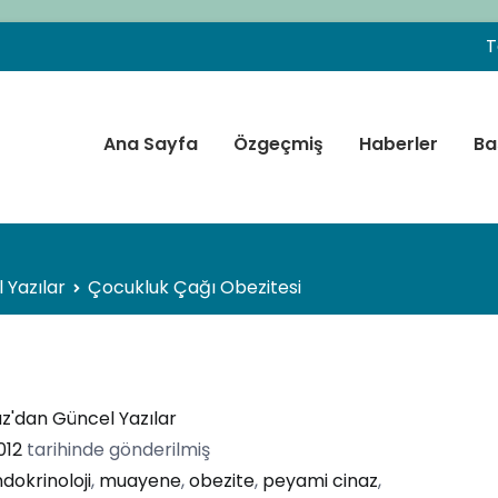
T
Ana Sayfa
Özgeçmiş
Haberler
Ba
f. Dr. Peyami CİNAZ
 Endokrinolojisi ve Diyabet Uzmanı – Ankara
 Yazılar
Çocukluk Çağı Obezitesi
az'dan Güncel Yazılar
012
tarihinde gönderilmiş
dokrinoloji
,
muayene
,
obezite
,
peyami cinaz
,