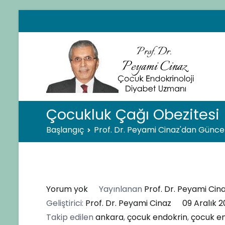
İçeriğe
geç
Pro
Çocuk
Çocukluk Çağı Obezitesi
Başlangıç
Prof. Dr. Peyami Cinaz'dan Güncel
Çocukluk
Yorum yok
Yayınlanan
Prof. Dr. Peyami Cin
Çağı
Geliştirici:
Prof. Dr. Peyami Cinaz
09 Aralık 2
Obezitesi
Takip edilen
ankara
,
çocuk endokrin
,
çocuk en