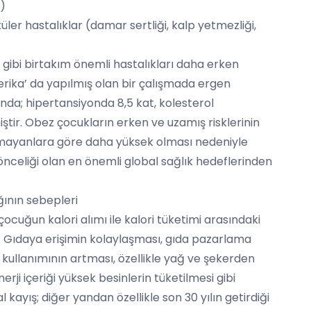
t)
üler hastalıklar (damar sertliği, kalp yetmezliği,
ibi birtakım önemli hastalıkları daha erken
erika’ da yapılmış olan bir çalışmada ergen
nda; hipertansiyonda 8,5 kat, kolesterol
miştir. Obez çocukların erken ve uzamış risklerinin
lmayanlara göre daha yüksek olması nedeniyle
nceliği olan en önemli global sağlık hedeflerinden
ğının sebepleri
ocuğun kalori alımı ile kalori tüketimi arasındaki
ir. Gıdaya erişimin kolaylaşması, gıda pazarlama
ın kullanımının artması, özellikle yağ ve şekerden
rji içeriği yüksek besinlerin tüketilmesi gibi
kayış; diğer yandan özellikle son 30 yılın getirdiği