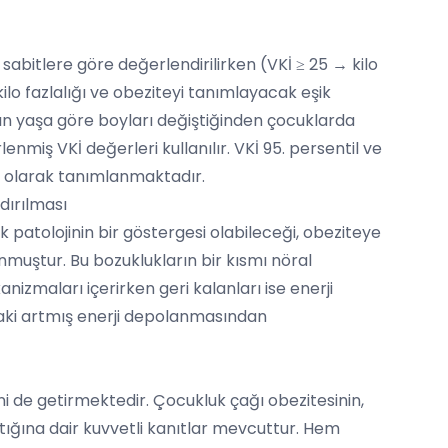
abitlere göre değerlendirilirken (VKİ ≥ 25 → kilo
 kilo fazlalığı ve obeziteyi tanımlayacak eşik
n yaşa göre boyları değiştiğinden çocuklarda
enmiş VKİ değerleri kullanılır. VKİ 95. persentil ve
ığı olarak tanımlanmaktadır.
dırılması
k patolojinin bir göstergesi olabileceği, obeziteye
nmuştur. Bu bozuklukların bir kısmı nöral
izmaları içerirken geri kalanları ise enerji
aki artmış enerji depolanmasından
i de getirmektedir. Çocukluk çağı obezitesinin,
 açtığına dair kuvvetli kanıtlar mevcuttur. Hem