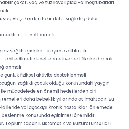
abilir şeker, yağ ve tuz ilaveli gıda ve meşrubatları
malı
 yağ ve şekerden fakir daha sağlıklı gıdalar
apmadıkları denetlenmeli
 az sağlıklı gıdalara ulaşım azaltılmalı
 dahil edilmeli, denetlenmeli ve sertifikalandırmalı
sağlanmalı
e günlük fiziksel aktivite desteklenmeli
ocuğun, sağlıklı çocuk olduğu konusundaki yaygın
te ile mücadelede en önemli hedeflerden biri
 temelleri daha bebeklik yıllarında atılmaktadır. Bu
yla ileride yol açacağı kronik hastalıkları önlemede
lı beslenme konusunda eğitilmesi önemlidir.
. Toplum tabanlı, sistematik ve kültürel unsurları