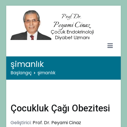
İçeriğe
geç
Prof. Dr. Peyami CİNAZ
Çocuk Endokrinolojisi ve Diyabet Uzmanı – Ankara
şimanlık
Başlangıç
şimanlık
Çocukluk Çağı Obezitesi
Geliştirici:
Prof. Dr. Peyami Cinaz