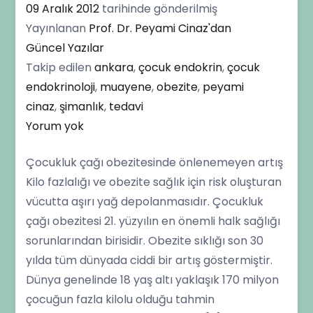
09 Aralık 2012
tarihinde gönderilmiş
Yayınlanan
Prof. Dr. Peyami Cinaz'dan
Güncel Yazılar
Takip edilen
ankara
,
çocuk endokrin
,
çocuk
endokrinoloji
,
muayene
,
obezite
,
peyami
cinaz
,
şimanlık
,
tedavi
Çocukluk
Yorum yok
Çağı
Çocukluk çağı obezitesinde önlenemeyen artış
Obezitesi
Kilo fazlalığı ve obezite sağlık için risk oluşturan
vücutta aşırı yağ depolanmasıdır. Çocukluk
çağı obezitesi 21. yüzyılın en önemli halk sağlığı
sorunlarından birisidir. Obezite sıklığı son 30
yılda tüm dünyada ciddi bir artış göstermiştir.
Dünya genelinde 18 yaş altı yaklaşık 170 milyon
çocuğun fazla kilolu olduğu tahmin