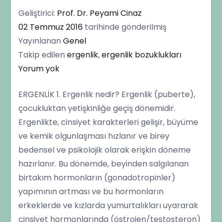
Geliştirici:
Prof. Dr. Peyami Cinaz
02 Temmuz 2016
tarihinde gönderilmiş
Yayınlanan
Genel
Takip edilen
ergenlik
,
ergenlik bozuklukları
Ergenlik
Yorum yok
Dönemi,
ERGENLİK 1. Ergenlik nedir? Ergenlik (puberte),
Özellikleri
çocukluktan yetişkinliğe geçiş dönemidir.
ve
Ergenlikte, cinsiyet karakterleri gelişir, büyüme
Sorunları
ve kemik olgunlaşması hızlanır ve birey
bedensel ve psikolojik olarak erişkin döneme
hazırlanır. Bu dönemde, beyinden salgılanan
birtakım hormonların (gonadotropinler)
yapımının artması ve bu hormonların
erkeklerde ve kızlarda yumurtalıkları uyararak
cinsiyet hormonlarında (östrojen/testosteron)