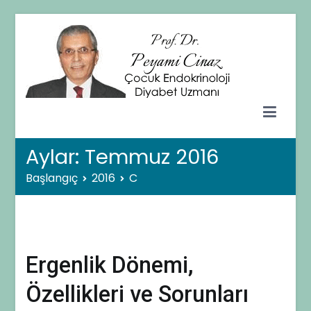
İçeriğe
geç
Prof. Dr. Peyami CİNAZ
Çocuk Endokrinolojisi ve Diyabet Uzmanı – Ankara
Aylar:
Temmuz 2016
Başlangıç
2016
C
Ergenlik Dönemi,
Özellikleri ve Sorunları