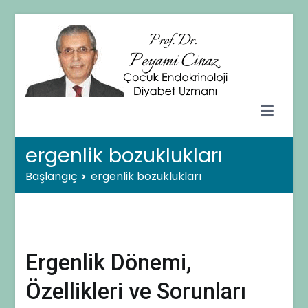
İçeriğe
geç
Prof. Dr. Peyami CİNAZ
Çocuk Endokrinolojisi ve Diyabet Uzmanı – Ankara
ergenlik bozuklukları
Başlangıç
ergenlik bozuklukları
Ergenlik Dönemi,
Özellikleri ve Sorunları