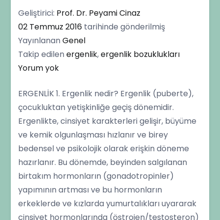
Geliştirici:
Prof. Dr. Peyami Cinaz
02 Temmuz 2016
tarihinde gönderilmiş
Yayınlanan
Genel
Takip edilen
ergenlik
,
ergenlik bozuklukları
Ergenlik
Yorum yok
Dönemi,
ERGENLİK 1. Ergenlik nedir? Ergenlik (puberte),
Özellikleri
çocukluktan yetişkinliğe geçiş dönemidir.
ve
Ergenlikte, cinsiyet karakterleri gelişir, büyüme
Sorunları
ve kemik olgunlaşması hızlanır ve birey
bedensel ve psikolojik olarak erişkin döneme
hazırlanır. Bu dönemde, beyinden salgılanan
birtakım hormonların (gonadotropinler)
yapımının artması ve bu hormonların
erkeklerde ve kızlarda yumurtalıkları uyararak
cinsiyet hormonlarında (östrojen/testosteron)