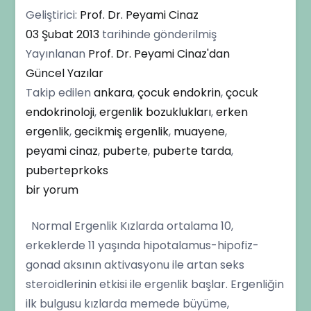
Geliştirici:
Prof. Dr. Peyami Cinaz
03 Şubat 2013
tarihinde gönderilmiş
Yayınlanan
Prof. Dr. Peyami Cinaz'dan
Güncel Yazılar
Takip edilen
ankara
,
çocuk endokrin
,
çocuk
endokrinoloji
,
ergenlik bozuklukları
,
erken
ergenlik
,
gecikmiş ergenlik
,
muayene
,
peyami cinaz
,
puberte
,
puberte tarda
,
puberteprkoks
Erken
bir yorum
ve
Normal Ergenlik Kızlarda ortalama 10,
Geç
erkeklerde 11 yaşında hipotalamus-hipofiz-
Ergenlik
gonad aksının aktivasyonu ile artan seks
Nedir?
steroidlerinin etkisi ile ergenlik başlar. Ergenliğin
için
ilk bulgusu kızlarda memede büyüme,