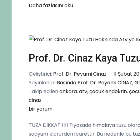
Daha fazlasını oku
Prof. Dr. Cinaz Kaya Tu
Geliştirici:
Prof. Dr. Peyami Cinaz
11 Şubat 20
Yayınlanan
Basında Prof. Dr. Peyami CİNAZ
,
G
Takip edilen
ankara
,
atv
,
çocuk endokrin
,
çocu
cinaz
Prof.
bir yorum
Dr.
TUZA DİKKAT !!!! Piyasada himalaya tuzu olarak
Cinaz
sodyum klorürden ibarettir. Bu nedenle bu tuzu
Kaya