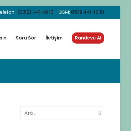
elefon :
(0312) 441 40 10
- GSM:
0539 441 40 10
sın
Soru Sor
İletişim
Randevu Al
Arama: