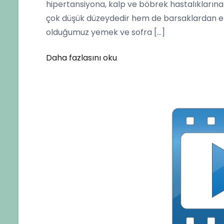
hipertansiyona, kalp ve böbrek hastalıklarına 
Tuzu
çok düşük düzeydedir hem de barsaklardan e
Hakkında
olduğumuz yemek ve sofra […]
Atv’ye
Konuştu
Daha fazlasını oku
için