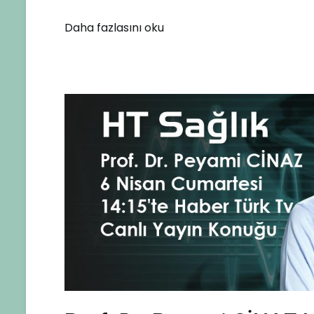
TRT
Daha fazlasını oku
Radyo
Yarım
Elma
Program
Konuğu
Oldu