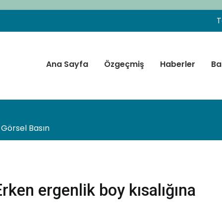
T
Ana Sayfa
Özgeçmiş
Haberler
Ba
f. Dr. Peyami CİNAZ
 Endokrinolojisi ve Diyabet Uzmanı – Ankara
Görsel Basın
Erken ergenlik boy kısalığına