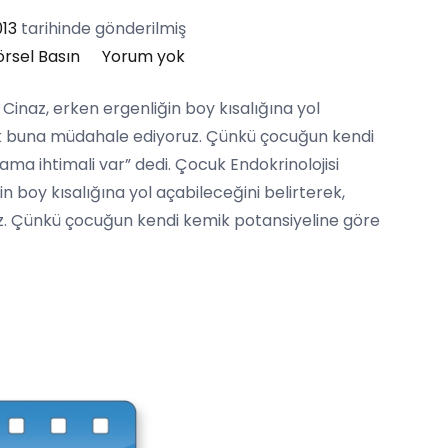
013
tarihinde gönderilmiş
Prof.
rsel Basın
Yorum yok
Dr.
Cinaz, erken ergenliğin boy kısalığına yol
Peyami
rak buna müdahale ediyoruz. Çünkü çocuğun kendi
Cinaz:
a ihtimali var” dedi. Çocuk Endokrinolojisi
‘Erken
n boy kısalığına yol açabileceğini belirterek,
ergenlik
z. Çünkü çocuğun kendi kemik potansiyeline göre
boy
kısalığına
yol
açabilir’