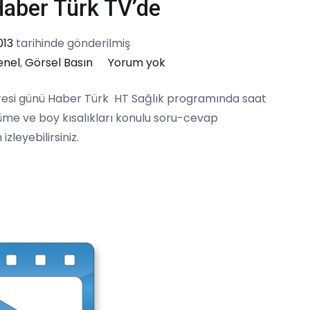
Haber Türk TV’de
013
tarihinde gönderilmiş
Prof.
enel
,
Görsel Basın
Yorum yok
Dr.
tresi günü Haber Türk HT Sağlık programında saat
Peyami
yüme ve boy kısalıkları konulu soru-cevap
CİNAZ
izleyebilirsiniz.
Haber
Türk
TV’de