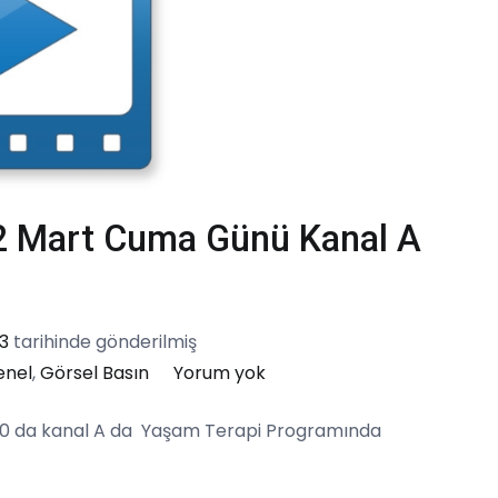
22 Mart Cuma Günü Kanal A
3
tarihinde gönderilmiş
Prof.
enel
,
Görsel Basın
Yorum yok
Dr.
.30 da kanal A da Yaşam Terapi Programında
Peyami
Cinaz
22