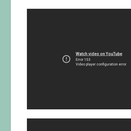
Kısalıklarını
Anlattı
için