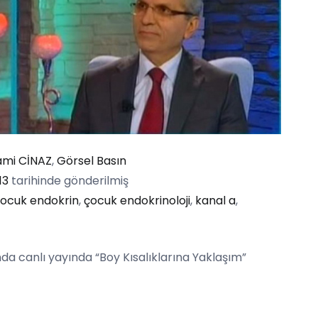
yami CİNAZ
,
Görsel Basın
13
tarihinde gönderilmiş
ocuk endokrin
,
çocuk endokrinoloji
,
kanal a
,
da canlı yayında “Boy Kısalıklarına Yaklaşım”