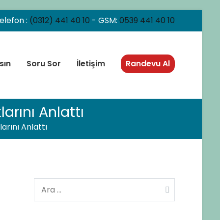
elefon :
(0312) 441 40 10
- GSM:
0539 441 40 10
sın
Soru Sor
İletişim
Randevu Al
arını Anlattı
arını Anlattı
Arama: