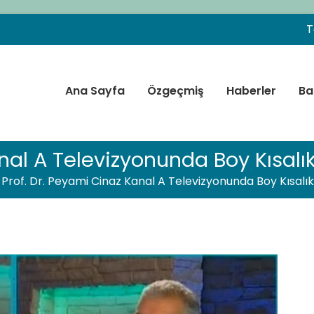
T
Ana Sayfa
Özgeçmiş
Haberler
Ba
f. Dr. Peyami CİNAZ
 Endokrinolojisi ve Diyabet Uzmanı – Ankara
nal A Televizyonunda Boy Kısalıkl
Prof. Dr. Peyami Cinaz Kanal A Televizyonunda Boy Kısalıkl