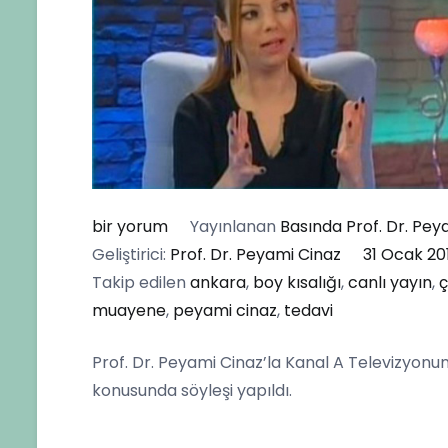
Prof.
bir yorum
Yayınlanan
Basında Prof. Dr. Pe
Dr.
Geliştirici:
Prof. Dr. Peyami Cinaz
31 Ocak 20
Peyami
Takip edilen
ankara
,
boy kısalığı
,
canlı yayın
,
ç
Cinaz
muayene
,
peyami cinaz
,
tedavi
Kanal
Prof. Dr. Peyami Cinaz’la Kanal A Televizyonun
A
konusunda söyleşi yapıldı.
Televizyonunda
Boy