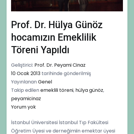
Prof. Dr. Hülya Günöz
hocamızın Emeklilik
Töreni Yapıldı
Geliştirici:
Prof. Dr. Peyami Cinaz
10 Ocak 2013
tarihinde gönderilmiş
Yayınlanan
Genel
Takip edilen
emeklili töreni
,
hülya günöz
,
peyamicinaz
Prof.
Yorum yok
Dr.
İstanbul Üniversitesi İstanbul Tıp Fakültesi
Hülya
Öğretim Üyesi ve derneğimiin emektar üyesi
Günöz