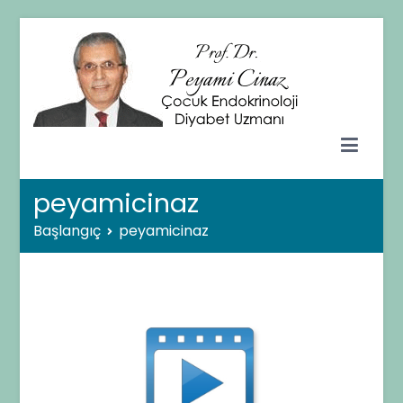
İçeriğe
geç
Prof. Dr. Peyami CİNAZ
Çocuk Endokrinolojisi ve Diyabet Uzmanı – Ankara
peyamicinaz
Başlangıç
peyamicinaz