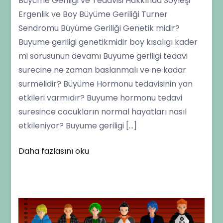
Büyüme Geriliği ve Tedavisi Hakkında Söyleşi
Peyami
Ergenlik ve Boy Büyüme Geriliği Turner
Cinaz’la
Sendromu Büyüme Geriliği Genetik midir?
Büyüme
Buyume geriligi genetikmidir boy kısalıgı kader
Geriliği
mi sorusunun devamı Buyume geriligi tedavi
Hakkında
surecine ne zaman baslanmalı ve ne kadar
Söyleşi
surmelidir? Büyüme Hormonu tedavisinin yan
etkileri varmıdır? Buyume hormonu tedavi
suresince cocukların normal hayatları nasıl
etkileniyor? Buyume geriligi […]
Daha fazlasını oku