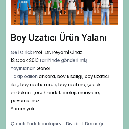
Boy Uzatıcı Ürün Yalanı
Geliştirici:
Prof. Dr. Peyami Cinaz
12 Ocak 2013
tarihinde gönderilmiş
Yayınlanan
Genel
Takip edilen
ankara
,
boy kısalığı
,
boy uzatıcı
ilaç
,
boy uzatıcı ürün
,
boy uzatma
,
çocuk
endokrin
,
çocuk endokrinoloji
,
muayene
,
peyamicinaz
Boy
Yorum yok
Uzatıcı
Çocuk Endokrinolojisi ve Diyabet Derneği
Ürün