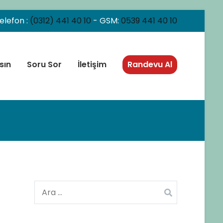
elefon :
(0312) 441 40 10
- GSM:
0539 441 40 10
sın
Soru Sor
İletişim
Randevu Al
Arama: