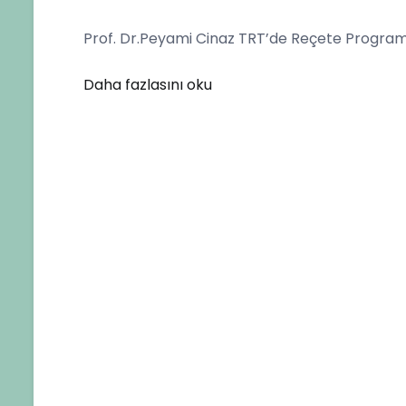
Dr.Peyami
Prof. Dr.Peyami Cinaz TRT’de Reçete Program
Cinaz
TRT’de
Daha fazlasını oku
Reçete
Programının
Konuğuydu