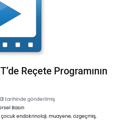
RT’de Reçete Programının
13
tarihinde gönderilmiş
rsel Basın
,
çocuk endokrinoloji
,
muayene
,
özgeçmiş
,