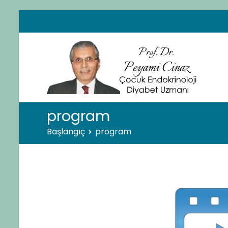
İçeriğe
geç
Pro
Çocuk
program
Başlangıç
program