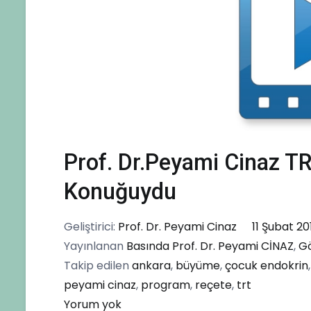
Prof. Dr.Peyami Cinaz T
Konuğuydu
Geliştirici:
Prof. Dr. Peyami Cinaz
11 Şubat 20
Yayınlanan
Basında Prof. Dr. Peyami CİNAZ
,
Gö
Takip edilen
ankara
,
büyüme
,
çocuk endokrin
peyami cinaz
,
program
,
reçete
,
trt
Prof.
Yorum yok