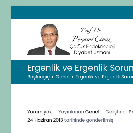
İçeriğe
geç
Pro
Çocuk
Ergenlik ve Ergenlik Sorun
Başlangıç
Genel
Ergenlik ve Ergenlik Soru
Ergenlik
Yorum yok
Yayınlanan
Genel
Geliştirici:
P
ve
24 Haziran 2013
tarihinde gönderilmiş
Ergenlik