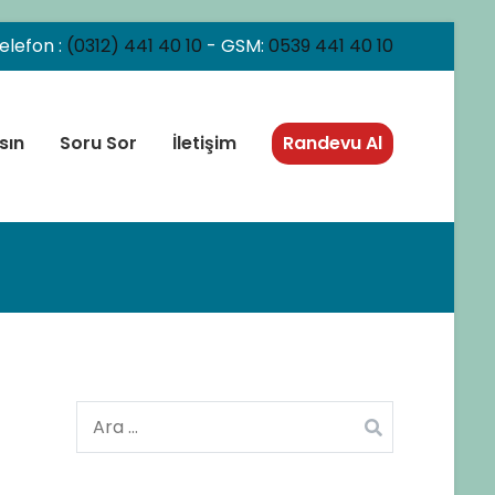
elefon :
(0312) 441 40 10
- GSM:
0539 441 40 10
sın
Soru Sor
İletişim
Randevu Al
Arama: