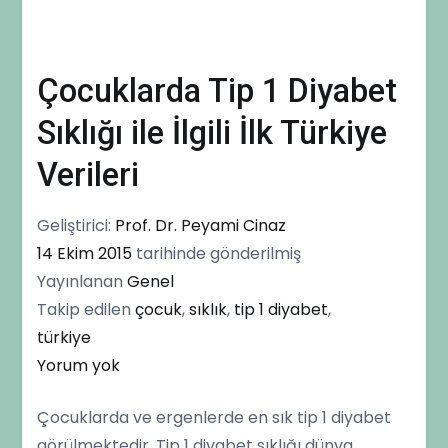
Çocuklarda Tip 1 Diyabet
Sıklığı ile İlgili İlk Türkiye
Verileri
Geliştirici:
Prof. Dr. Peyami Cinaz
14 Ekim 2015
tarihinde gönderilmiş
Yayınlanan
Genel
Takip edilen
çocuk
,
sıklık
,
tip 1 diyabet
,
türkiye
Çocuklarda
Yorum yok
Tip
Çocuklarda ve ergenlerde en sık tip 1 diyabet
1
görülmektedir. Tip 1 diyabet sıklığı dünya