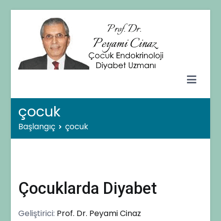
İçeriğe
geç
Prof. Dr. Peyami CİNAZ
Çocuk Endokrinolojisi ve Diyabet Uzmanı – Ankara
çocuk
Başlangıç
çocuk
Çocuklarda Diyabet
Geliştirici:
Prof. Dr. Peyami Cinaz