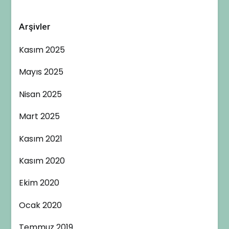
Arşivler
Kasım 2025
Mayıs 2025
Nisan 2025
Mart 2025
Kasım 2021
Kasım 2020
Ekim 2020
Ocak 2020
Temmuz 2019