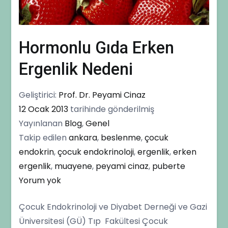
Hormonlu Gıda Erken
Ergenlik Nedeni
Geliştirici:
Prof. Dr. Peyami Cinaz
12 Ocak 2013
tarihinde gönderilmiş
Yayınlanan
Blog
,
Genel
Takip edilen
ankara
,
beslenme
,
çocuk
endokrin
,
çocuk endokrinoloji
,
ergenlik
,
erken
ergenlik
,
muayene
,
peyami cinaz
,
puberte
Hormonlu
Yorum yok
Gıda
Çocuk Endokrinoloji ve Diyabet Derneği ve Gazi
Erken
Üniversitesi (GÜ) Tıp Fakültesi Çocuk
Ergenlik