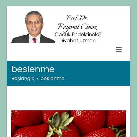
İçeriğe
geç
Prof. Dr. Peyami CİNAZ
Çocuk Endokrinolojisi ve Diyabet Uzmanı – Ankara
beslenme
Başlangıç
beslenme