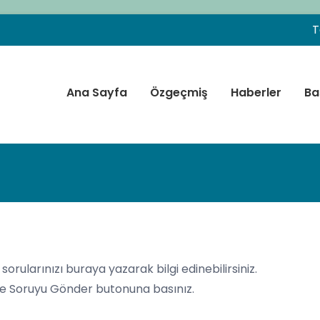
T
Ana Sayfa
Özgeçmiş
Haberler
Ba
f. Dr. Peyami CİNAZ
 Endokrinolojisi ve Diyabet Uzmanı – Ankara
orularınızı buraya yazarak bilgi edinebilirsiniz.
ve Soruyu Gönder butonuna basınız.