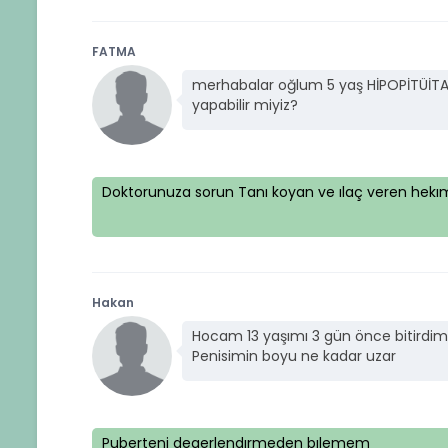
FATMA
merhabalar oğlum 5 yaş HİPOPİTÜİTARİ
yapabilir miyiz?
Doktorunuza sorun Tanı koyan ve ılaç veren hekım
Hakan
Hocam 13 yaşımı 3 gün önce bitirdim
Penisimin boyu ne kadar uzar
Puberteni degerlendırmeden bılemem