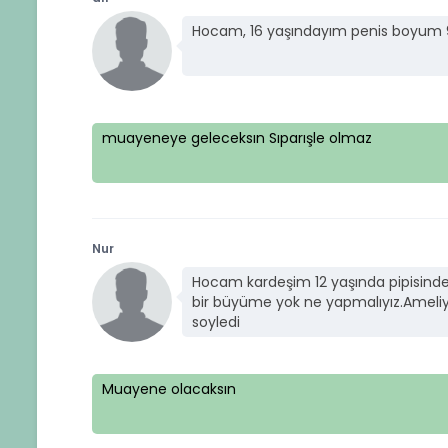
Hocam, 16 yaşındayım penis boyum 
muayeneye geleceksın Sıparışle olmaz
Nur
Hocam kardeşim 12 yaşında pipisinde
bir büyüme yok ne yapmalıyız.Ameliy
soyledi
Muayene olacaksın