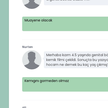
Muayene olacak
Nurten
Merhaba kızım 4.5 yaşında genital bö
kemik filmi çekildi. Sonuçta bu yazı
hocam ne demek bu kaç yaş çıkmış? C
Kemıgını gormeden olmaz
ali