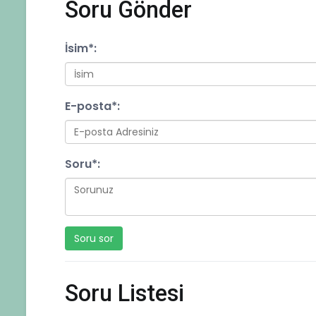
Soru Gönder
İsim
*
:
E-posta
*
:
Soru
*
:
Soru Listesi