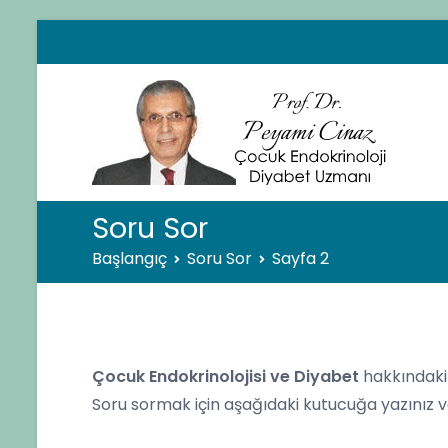
İçeriğe
geç
Pro
Çocuk
Soru Sor
Başlangıç
Soru Sor
Sayfa 2
Çocuk Endokrinolojisi ve Diyabet
hakkındaki s
Soru sormak için aşağıdaki kutucuğa yazınız 