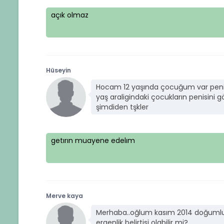
açık olmaz
Hüseyin
Hocam 12 yaşında çocuğum var penisi 
yaş araligindaki çocukların penisini 
şimdiden tşkler
getırın muayene edelım
Merve kaya
Merhaba..oğlum kasım 2014 doğumlu.
ergenlik belirtisi olabilir mi?