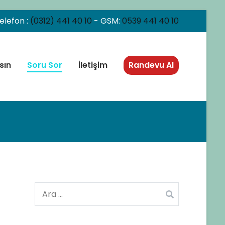
elefon :
(0312) 441 40 10
- GSM:
0539 441 40 10
sın
Soru Sor
İletişim
Randevu Al
Arama: