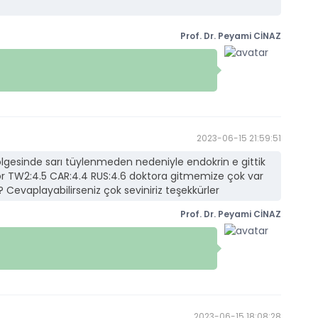
Prof. Dr. Peyami CİNAZ
2023-06-15 21:59:51
lgesinde sarı tüylenmeden nedeniyle endokrin e gittik
yor TW2:4.5 CAR:4.4 RUS:4.6 doktora gitmemize çok var
evaplayabilirseniz çok seviniriz teşekkürler
Prof. Dr. Peyami CİNAZ
2023-06-15 18:08:28