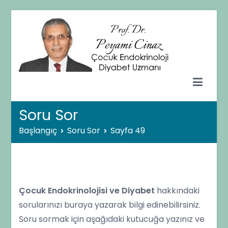
İçeriğe
geç
Prof. Dr. Peyami CİNAZ
Çocuk Endokrinolojisi ve Diyabet Uzmanı – Ankara
Soru Sor
Başlangıç
Soru Sor
Sayfa 49
Çocuk Endokrinolojisi ve Diyabet
hakkındaki
sorularınızı buraya yazarak bilgi edinebilirsiniz.
Soru sormak için aşağıdaki kutucuğa yazınız ve