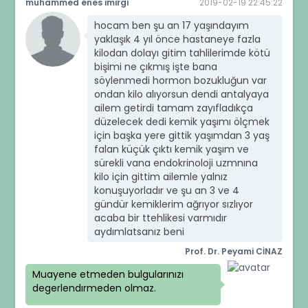
muhammed enes imirgi
2019-02-19 22:45:22
hocam ben şu an 17 yaşındayım
yaklaşık 4 yıl önce hastaneye fazla
kilodan dolayı gitim tahlilerimde kötü
bişimi ne çıkmış işte bana
söylenmedi hormon bozukluğun var
ondan kilo alıyorsun dendi antalyaya
ailem getirdi tamam zayıfladıkça
düzelecek dedi kemik yaşımı ölçmek
için başka yere gittik yaşımdan 3 yaş
falan küçük çıktı kemik yaşım ve
sürekli vana endokrinoloji uzmnına
kilo için gittim ailemle yalnız
konuşuyorladır ve şu an 3 ve 4
gündür kemiklerim ağrıyor sızlıyor
acaba bir ttehlikesi varmıdır
aydımlatsanız beni
Prof. Dr. Peyami CİNAZ
Muayene etmeden bulgularınızı
degerlendırmeden olmaz.