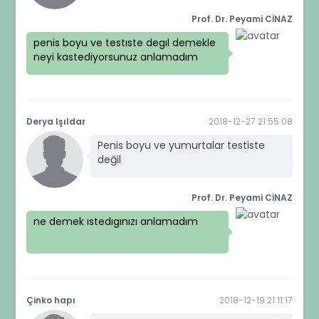
Prof. Dr. Peyami CİNAZ
penis boyu ve testıste degıl demekle
neyi kastediyorsunuz anlamadım
Derya Işıldar
2018-12-27 21:55:08
Penis boyu ve yumurtalar testiste
değil
Prof. Dr. Peyami CİNAZ
ne demek ıstedıgınızı anlamadım
Çinko hapı
2018-12-19 21:11:17