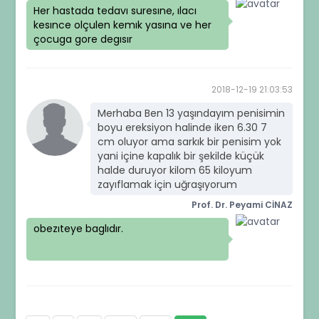
Her hastada tedavı suresıne, ılacı
kesınce olçulen kemık yasına ve her
çocuga gore degısır
2018-12-19 21:03:53
Merhaba Ben 13 yaşındayım penisimin
boyu ereksiyon halinde iken 6.30 7
cm oluyor ama sarkık bir penisim yok
yani içine kapalık bir şekilde küçük
halde duruyor kilom 65 kiloyum
zayıflamak için uğraşıyorum
Prof. Dr. Peyami CİNAZ
obezıteye baglıdır.