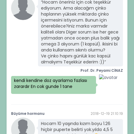
“Hocam öneriniz için cok teşekkür
ediyorum. Ama alacağım çinko
haplarının yüksek miktarda çinko
içermesini istiyorum. Bunun için
önerebilece?iniz marka varmıdır
kaliteli olanı Diger sorum ise her gece
yatmadan once ocean plus balik yağı
omega 3 alıyorum (1 kapsül). ikisini bi
anda kullansam sıkıntı olurmu?
Ve çinko hapını günlük kac kapsül
almalıyımı Teşekkür ederim :))”
Prof. Dr. Peyami CİNAZ
kendi kendine doz ayarlama fazlası
zarardır En cok gunde 1 tane
Büyüme hormanu
2018-12-19 21:10:19
Hocam 10 yaşında kızım boyu 1.26
hiçbir puperte belirti yok.yılda 4,5 5