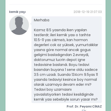
kemik yaşı
2018-12-19 21:07:03
Merhaba
Kızımız 8.5 yasında iken yapılan
testlerdr; ileri kemik yası o tarihte
10.5-11 yas cıkmıstı, kan hormon
degerleri cok az yüksek, yumurtalıklar
yasına göre normal ancak gogus
gelişimi basladıgından 2.evreydi,
doktorumuz lucrin depot igne
tedavisine baslandı. Boyu tedavi
basından buyana 1 sene oldu sadece
3.5 cm uzadı. Suanda 134cm 9.5yas 11
yasında tedaviyi kesince boy normal
olarak uzamaya devam eder mi?
Tedavi boy uzamasını
yavaslatıyorken tedavi kesildiginde
kemik yası sebebiyle sorun yasar mı?
Prof. Dr. Peyami CİNAZ