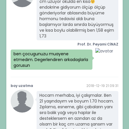
cm uzuyor okulda en kısa
endokrine gidiyorum ölçüp ölçüp
gönderiyorlar ablasında büyüme
hormonu tedavisi aldı buna
başlamıyor larda sınırda büyüyormuş
ve kısa boylu olabilirmiş ben 1,58 eşim
1,73
Prof. Dr. Peyami CİNAZ
ben çocugunuzu muayene
etmedım. Degerlendıren arkadaşlarla
gorusun
boy uzatma
2018-12-19 21:09:31
Hocam merhaba, iyi çalışmalar. Ben
21 yaşındayım ve boyum 1.70 hocam.
Zıplama, esneme, gibi çabaların yanı
sıra balık yağı veya haplar ile
desteklersem en azından az da
olsam bir kaç cm uzama şansım var