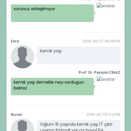
sorunuz anlaşılmıyor
Esra
2019-03-07 08:08:54
Kemik yaşı
Prof. Dr. Peyami CİNAZ
kemık yaşı demekle neyı sordugun
belırsız
Nuran
2019-03-02 11:12:58
Oğlum 15 yaşında kemik yaşı 17 çıktı
uzama ihtimali var mı boyo1.64