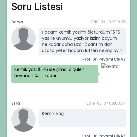
Soru Listesi
Derya
2019-03-10 21:19:05
Hocam kemik yasimi ölcturdum 15 16
yas ile uyumlu yaziyor kızim boyum
ne kadar daha uzar 2 santim dahi
uzasa yeter hocam lutfen cevaplayin
Prof. Dr. Peyami CİNAZ
Kemık yası 15-16 ıse şimdi olçulen
boyunun % 1' i kadar
Esra
2019-03-07 08:08:54
Kemik yaşı
Prof. Dr. Peyami CİNAZ