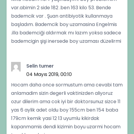
var.abimin 2 side 182 .ben 163 kilo 53. Bende
bademcik var . Şuan antibiyotik kullanmaya
başladım. Bademcik boy uzamasina Engelmis
.illa bademciği aldırmak mı lazım yoksa sadece
bademcigin şişi inersede boy uzaması düzelirmi
Selin tumer
04 Mayıs 2019, 00:10
Hocam daha once sormustum ama cevabi tam
anlamadim sizin degerli vaktinizden aliyoruz
ozur dilerim ama cok iyi bir doktorsunuz sizce 11
yas 6 aylik adet oldu boy 155cm ben 154 baba
179cm kemik yasi 12 13 uyumlu kikirdak
kapanmamis dendi kizimin boyu uzarmi hocam