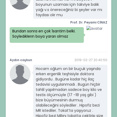
boyunun uzaması için takviye balık
yağı v.s önereceğiniz bi şeyler var mı
faydası olır mu
Prof. Dr. Peyami CİNAZ
Bundan sonra en çok 1santim belki.
Soyledıklerın boya yararı olmaz
Aydın coşkun
2019-02-27 20:40:50
Hocam oğlum on bir buçuk yaşında
erken ergenlik teşhisiyle doktora
gidiyordu . Bugüne kadar hiç ilaç
tedavisi uygulanmadı . Bugün hiçbir
tahlil yapılmadan sadece boy kilo ve
testis ölçümüyle (17 -18 yaş gibi )
bize büyümesinin durmuş
olabileceğini söylediler . Hipofiz bezi
MR istediler. Tokat’ta yaşıyoruz .
Hipofiz bezi MRını tokatta çektirip size