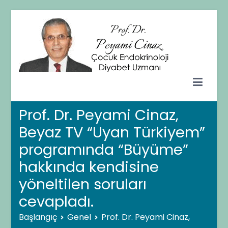
İçeriğe
geç
Prof. Dr. Peyami CİNAZ
Çocuk Endokrinolojisi ve Diyabet Uzmanı – Ankara
Prof. Dr. Peyami Cinaz,
Beyaz TV “Uyan Türkiyem”
programında “Büyüme”
hakkında kendisine
yöneltilen soruları
cevapladı.
Başlangıç
Genel
Prof. Dr. Peyami Cinaz,