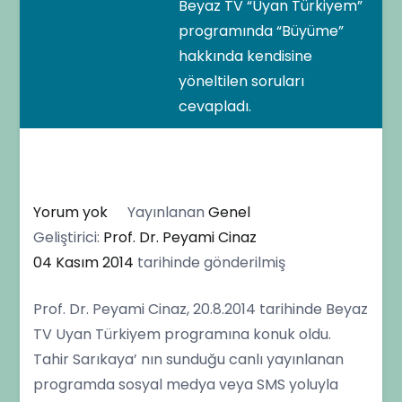
Beyaz TV “Uyan Türkiyem”
programında “Büyüme”
hakkında kendisine
yöneltilen soruları
cevapladı.
Prof.
Yorum yok
Yayınlanan
Genel
Dr.
Geliştirici:
Prof. Dr. Peyami Cinaz
Peyami
04 Kasım 2014
tarihinde gönderilmiş
Cinaz,
Prof. Dr. Peyami Cinaz, 20.8.2014 tarihinde Beyaz
Beyaz
TV Uyan Türkiyem programına konuk oldu.
TV
Tahir Sarıkaya’ nın sunduğu canlı yayınlanan
“Uyan
programda sosyal medya veya SMS yoluyla
Türkiyem”