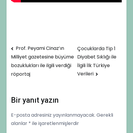
Yazı
Prof. Peyami Cinaz’ın
Çocuklarda Tip 1
Diyabet Sıklığı ile
Milliyet gazetesine büyüme
gezinmesi
İlgili İlk Türkiye
bozuklukları ile ilgili verdiği
Verileri
röportaj
Bir yanıt yazın
E-posta adresiniz yayınlanmayacak.
Gerekli
alanlar
*
ile işaretlenmişlerdir