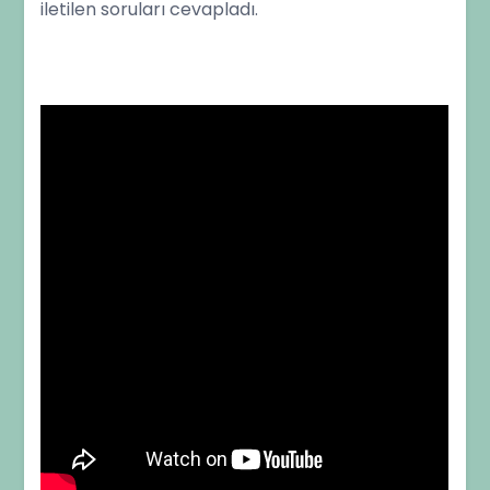
iletilen soruları cevapladı.
programında
“Büyüme”
hakkında
kendisine
yöneltilen
soruları
cevapladı.