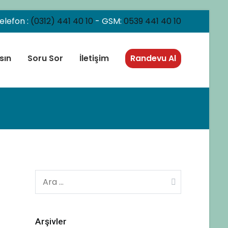
elefon :
(0312) 441 40 10
- GSM:
0539 441 40 10
sın
Soru Sor
İletişim
Randevu Al
Arama:
Arşivler