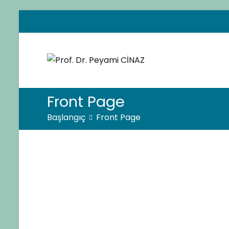
İçeriğe
geç
Pro
Çocuk
Front Page
Başlangıç
Front Page